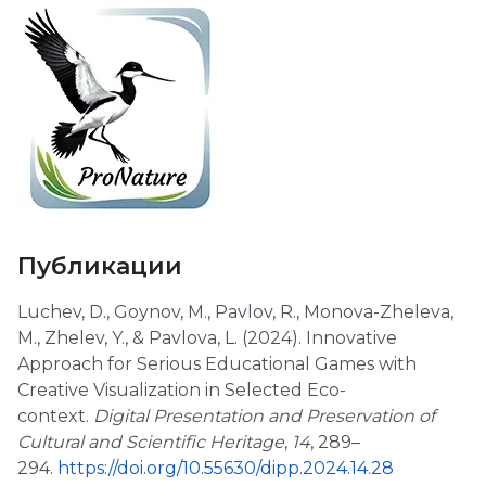
Публикации
Luchev, D., Goynov, M., Pavlov, R., Monova-Zheleva,
M., Zhelev, Y., & Pavlova, L. (2024). Innovative
Approach for Serious Educational Games with
Creative Visualization in Selected Eco-
context.
Digital Presentation and Preservation of
Cultural and Scientific Heritage
,
14
, 289–
294.
https://doi.org/10.55630/dipp.
2024.14.28